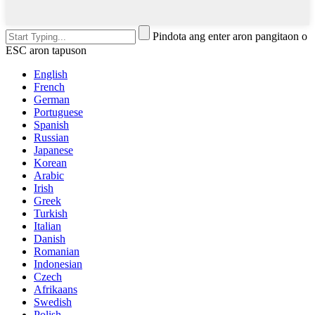
Pindota ang enter aron pangitaon o
ESC aron tapuson
English
French
German
Portuguese
Spanish
Russian
Japanese
Korean
Arabic
Irish
Greek
Turkish
Italian
Danish
Romanian
Indonesian
Czech
Afrikaans
Swedish
Polish