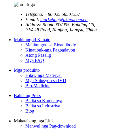
Telepono:
+86 025 58501357
E-mail:
marketing@bkbio.com.cn
Address:
Room 903/905, Building C6,
9 Weidi Road, Nanjing, Jiangsu, China
Mahitungod Kanato
Mahitungod sa Bioantibody
Kinatibuk-ang Pagpadayon
Atong Pasalig
Mga FAQ
Mga produkto
Hilaw nga Materyal
Mga Solusyon sa IVD
Bio-Medicine
Balita ug Press
Balita sa Kompanya
Balita sa Industriya
Blog
Makatabang nga Link
Manwal nga Pag-download