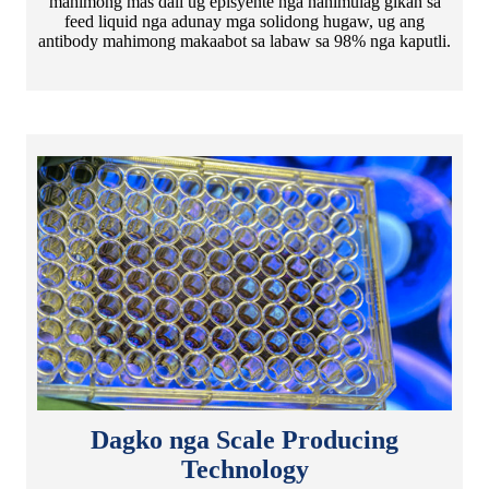
mahimong mas dali ug episyente nga nahimulag gikan sa
feed liquid nga adunay mga solidong hugaw, ug ang
antibody mahimong makaabot sa labaw sa 98% nga kaputli.
Dagko nga Scale Producing
Technology