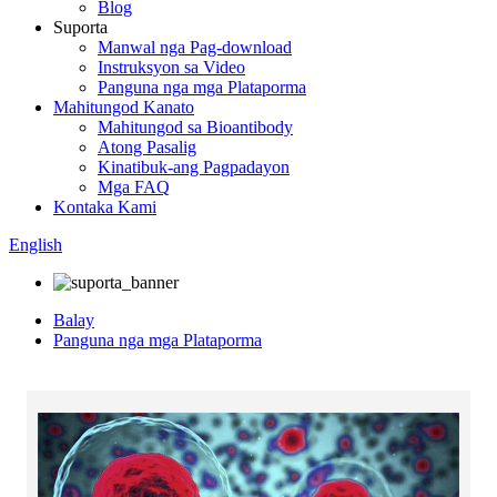
Blog
Suporta
Manwal nga Pag-download
Instruksyon sa Video
Panguna nga mga Plataporma
Mahitungod Kanato
Mahitungod sa Bioantibody
Atong Pasalig
Kinatibuk-ang Pagpadayon
Mga FAQ
Kontaka Kami
English
Balay
Panguna nga mga Plataporma