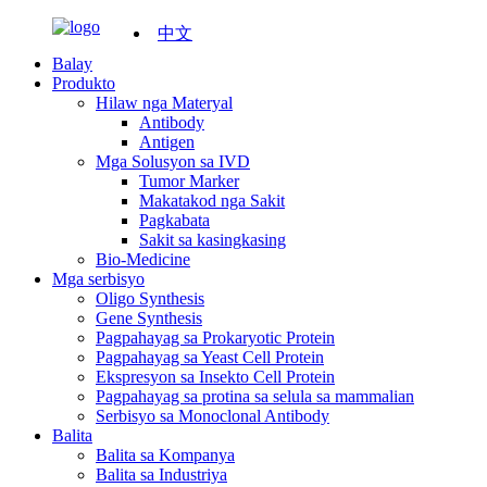
中文
Balay
Produkto
Hilaw nga Materyal
Antibody
Antigen
Mga Solusyon sa IVD
Tumor Marker
Makatakod nga Sakit
Pagkabata
Sakit sa kasingkasing
Bio-Medicine
Mga serbisyo
Oligo Synthesis
Gene Synthesis
Pagpahayag sa Prokaryotic Protein
Pagpahayag sa Yeast Cell Protein
Ekspresyon sa Insekto Cell Protein
Pagpahayag sa protina sa selula sa mammalian
Serbisyo sa Monoclonal Antibody
Balita
Balita sa Kompanya
Balita sa Industriya