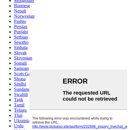
Mongolian
Burmese
Nepali
Norwegian
Pashto
Persian
Punjabi
Serbian
Sesotho
Sinhala
Slovak
Slovenian
Somali
Samoan
Scots Gaelic
Shona
Sindhi
Sundanese
Swahili
Tajik
Tamil
Telugu
Thai
Ukrainian
Urdu