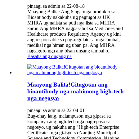
pinaagi sa admin sa 22-08-18
Maayong Balita: Ang 6 nga mga produkto sa
Bioantibody nakakuha ug pagtugot sa UK
MHRA ug nalista sa puti nga lista sa MHRA
karon.Ang MHRA nagpasabot sa Medicines and
Healthcare products Regulatory Agency ug kini
ang responsable sa pag-regulate sa mga tambal,
medikal nga himan ug uban pa. Ang MHRA
nagsiguro nga ang bisan unsang tambal o...
Basaha ang dugang pa
Maayong Balita!Gitugotan ang
bioantibody nga mahimong high-tech
nga negosyo
pinaagi sa admin sa 22-04-01
Bag-ohay lang, malampuson nga gipasa sa
kompanya ang high-tech nga pagrepaso sa
negosyo, ug nakuha ang "High-tech Enterprise
Certificate" nga gi-isyu sa Nanjing Municipal
Science and Technology Commission, Nanjing