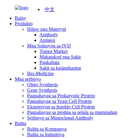
中文
Balay
Produkto
Hilaw nga Materyal
Antibody
Antigen
Mga Solusyon sa IVD
Tumor Marker
Makatakod nga Sakit
Pagkabata
Sakit sa kasingkasing
Bio-Medicine
Mga serbisyo
Oligo Synthesis
Gene Synthesis
Pagpahayag sa Prokaryotic Protein
Pagpahayag sa Yeast Cell Protein
Ekspresyon sa Insekto Cell Protein
Pagpahayag sa protina sa selula sa mammalian
Serbisyo sa Monoclonal Antibody
Balita
Balita sa Kompanya
Balita sa Industriya