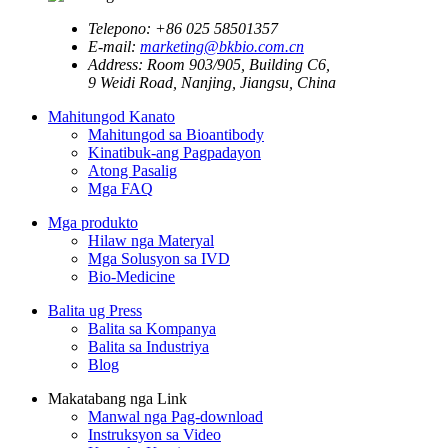
Telepono:
+86 025 58501357
E-mail:
marketing@bkbio.com.cn
Address:
Room 903/905, Building C6,
9 Weidi Road, Nanjing, Jiangsu, China
Mahitungod Kanato
Mahitungod sa Bioantibody
Kinatibuk-ang Pagpadayon
Atong Pasalig
Mga FAQ
Mga produkto
Hilaw nga Materyal
Mga Solusyon sa IVD
Bio-Medicine
Balita ug Press
Balita sa Kompanya
Balita sa Industriya
Blog
Makatabang nga Link
Manwal nga Pag-download
Instruksyon sa Video