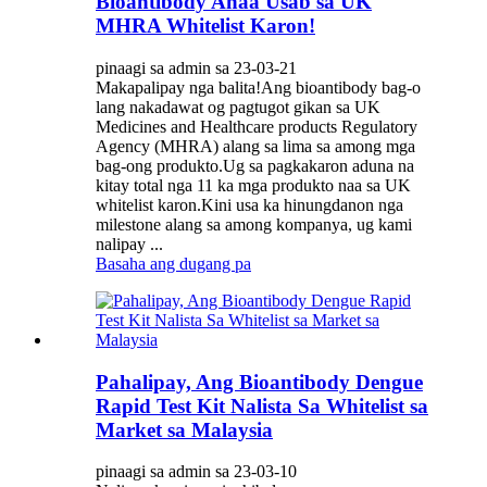
Bioantibody Anaa Usab sa UK
MHRA Whitelist Karon!
pinaagi sa admin sa 23-03-21
Makapalipay nga balita!Ang bioantibody bag-o
lang nakadawat og pagtugot gikan sa UK
Medicines and Healthcare products Regulatory
Agency (MHRA) alang sa lima sa among mga
bag-ong produkto.Ug sa pagkakaron aduna na
kitay total nga 11 ka mga produkto naa sa UK
whitelist karon.Kini usa ka hinungdanon nga
milestone alang sa among kompanya, ug kami
nalipay ...
Basaha ang dugang pa
Pahalipay, Ang Bioantibody Dengue
Rapid Test Kit Nalista Sa Whitelist sa
Market sa Malaysia
pinaagi sa admin sa 23-03-10