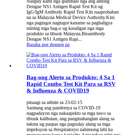
Nalipay kami nga ipahibalo nga ang among
Dengue NS1 Antigen Rapid Test Kit ug
IgG/IgM Antibody Rapid Test Kits naaprobahan
na sa Malaysia Medical Device Authority.Kini
nga pagtugot nagtugot kanamo sa pagbaligya
niining mga bag-o ug kasaligan nga mga
produkto sa tibuok Malaysia.Bioantibody
Dengue NS1 Antigen Rapi...
Basaha ang dugang pa
Bag-ong Alerto sa Produkto: 4 Sa 1
Rapid Combo Test Kit Para sa RSV
& Influenza & COVID19
pinaagi sa admin sa 23-02-15
Samtang ang pandemya sa COVID-19
nagpadayon nga nakaapekto sa mga tawo sa
tibuuk kalibutan, ang panginahanglan alang sa
tukma ug paspas nga pagsulay alang sa mga
impeksyon sa #respiratoryo nahimong labi ka
mapugsanon kaysa kaniadto.Agig tubag niini nga