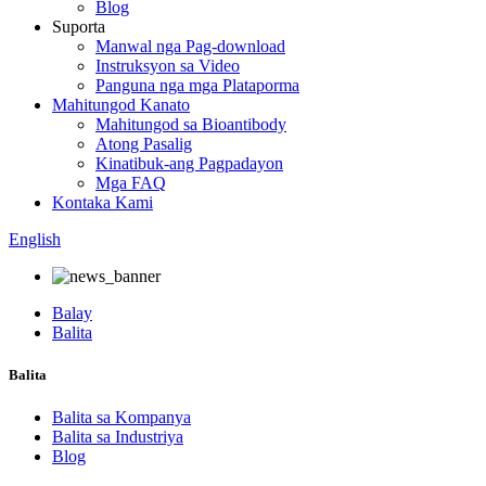
Blog
Suporta
Manwal nga Pag-download
Instruksyon sa Video
Panguna nga mga Plataporma
Mahitungod Kanato
Mahitungod sa Bioantibody
Atong Pasalig
Kinatibuk-ang Pagpadayon
Mga FAQ
Kontaka Kami
English
Balay
Balita
Balita
Balita sa Kompanya
Balita sa Industriya
Blog