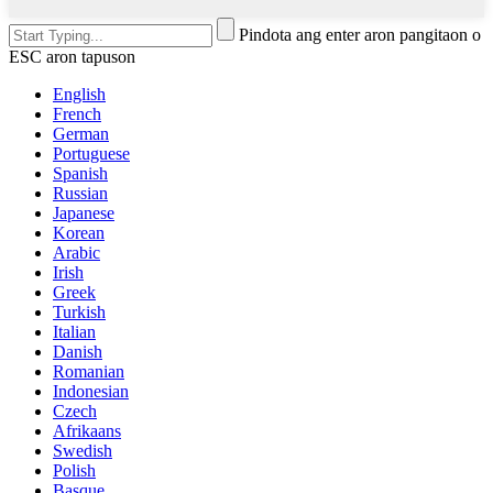
Pindota ang enter aron pangitaon o
ESC aron tapuson
English
French
German
Portuguese
Spanish
Russian
Japanese
Korean
Arabic
Irish
Greek
Turkish
Italian
Danish
Romanian
Indonesian
Czech
Afrikaans
Swedish
Polish
Basque